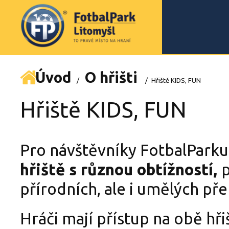
Úvod
O hřišti
/
/
Hřiště KIDS, FUN
Hřiště KIDS, FUN
Pro návštěvníky FotbalParku
hřiště s různou obtížností,
přírodních, ale i umělých př
Hráči mají přístup na obě hři