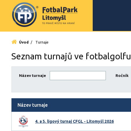
Úvod
/
Turnaje
Seznam turnajů ve fotbalgolfu
Název turnaje
Ročník
Název turnaje
4. a 5. ligový turnaj CFGL - Litomyšl 2026