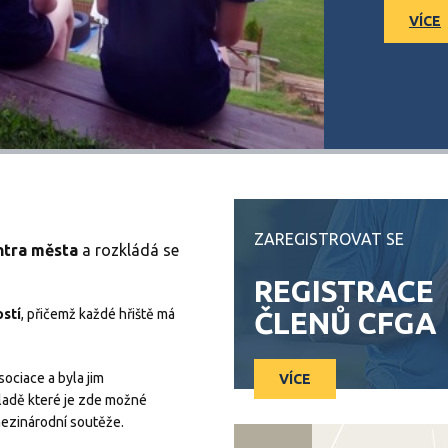
VÍCE
ZAREGISTROVAT SE
ntra města
a rozkládá se
REGISTRACE
ostí
, přičemž každé hřiště má
ČLENŮ CFGA
ociace a byla jim
VÍCE
kladě které je zde možné
mezinárodní soutěže.