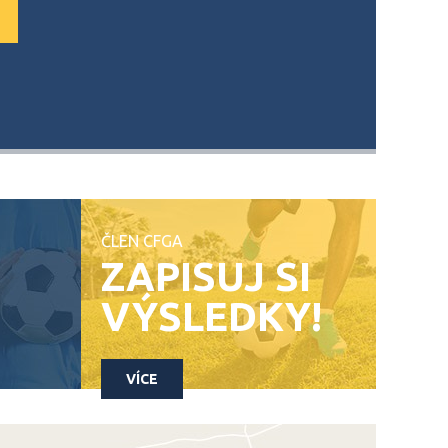
ČLEN CFGA
ZAPISUJ SI
VÝSLEDKY!
VÍCE