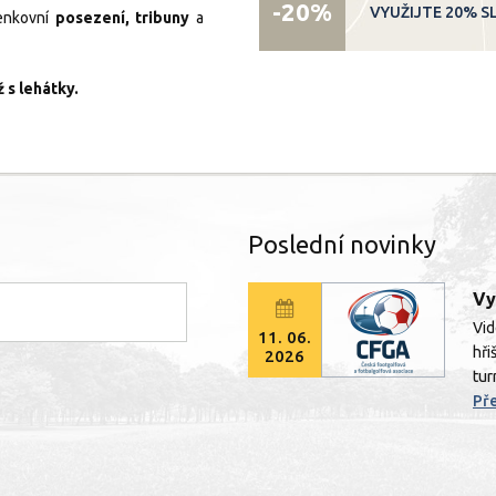
-20%
VYUŽIJTE 20% S
 venkovní
posezení, tribuny
a
 s lehátky.
Poslední novinky
Vy
Vid
11. 06.
hři
2026
turn
Pře