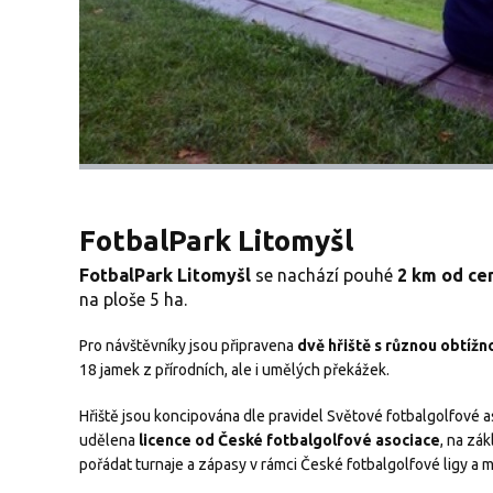
FotbalPark Litomyšl
FotbalPark Litomyšl
se nachází pouhé
2 km od ce
na ploše 5 ha.
Pro návštěvníky jsou připravena
dvě hřiště s různou obtížn
18 jamek z přírodních, ale i umělých překážek.
Hřiště jsou koncipována dle pravidel Světové fotbalgolfové as
udělena
licence od
České fotbalgolfové asociace
, na zá
pořádat turnaje a zápasy v rámci České fotbalgolfové ligy a 