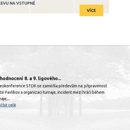
LEVU NA VSTUPNÉ
VÍCE
hodnocení 8. a 9. ligového...
eokonference STDK se zaměřila především na: připravenost
ště Pavlíkov a organizaci turnaje, incident mezi hráči během
aje,...
číst celé