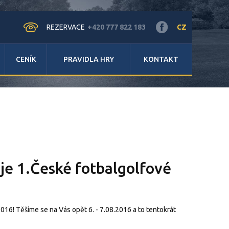
REZERVACE
+420 777 822 183
CZ
CENÍK
PRAVIDLA HRY
KONTAKT
aje 1.České fotbalgolfové
2016! Těšíme se na Vás opět 6. - 7.08.2016 a to tentokrát