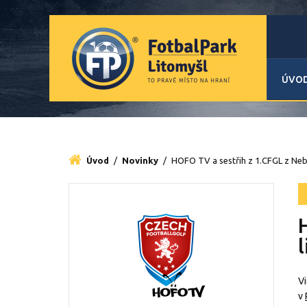
ÚVO
Úvod
/
Novinky
/
HOFO TV a sestřih z 1.CFGL z Ne
l
V
v