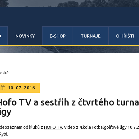
D
NOVINKY
E-SHOP
TURNAJE
O HŘIŠTI
beské
10. 07. 2016
Hofo TV a sestřih z čtvrtého turn
igy
ideozáznam od kluků z
HOFO TV
. Video z 4.kola Fotbalgolfové ligy 10.7.
Rybí
.